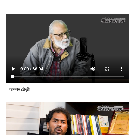
আফসান চৌধুরী